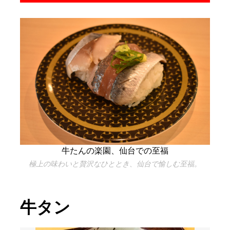
牛たんの楽園、仙台での至福
極上の味わいと贅沢なひととき、仙台で愉しむ至福。
牛タン